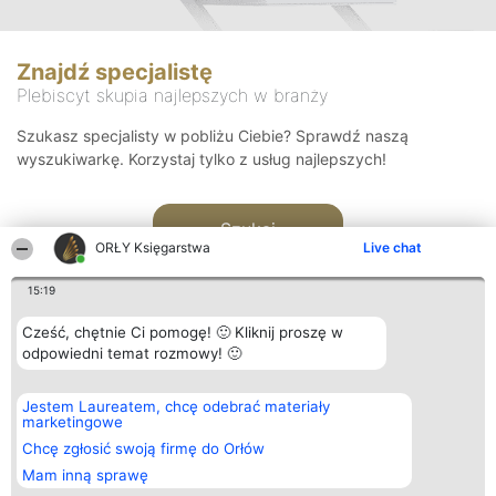
Znajdź specjalistę
Plebiscyt skupia najlepszych w branży
Szukasz specjalisty w pobliżu Ciebie? Sprawdź naszą
wyszukiwarkę. Korzystaj tylko z usług najlepszych!
Szukaj
ORŁY Księgarstwa
Live chat
15:19
Cześć, chętnie Ci pomogę! 🙂 Kliknij proszę w
odpowiedni temat rozmowy! 🙂
Organizator plebiscytu
Plebiscyt
Kontakt
Jestem Laureatem, chcę odebrać materiały
Bright Side Solutions sp. z o.
Laureaci
Kontakt
marketingowe
o. sp. k.
Lista
ul. Ruska 22
wszystkich
Chcę zgłosić swoją firmę do Orłów
Wrocław 50-079
Laureatów
Mam inną sprawę
KRS 0000749100 | Regon
Zasady
381313360 | NIP 8943132676
Regulamin