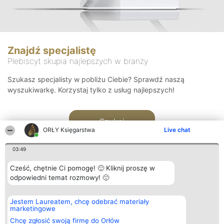
Znajdź specjalistę
Plebiscyt skupia najlepszych w branży
Szukasz specjalisty w pobliżu Ciebie? Sprawdź naszą
wyszukiwarkę. Korzystaj tylko z usług najlepszych!
Szukaj
ORŁY Księgarstwa
Live chat
03:49
Cześć, chętnie Ci pomogę! 🙂 Kliknij proszę w
odpowiedni temat rozmowy! 🙂
Organizator plebiscytu
Plebiscyt
Kontakt
Jestem Laureatem, chcę odebrać materiały
Bright Side Solutions sp. z o.
Laureaci
Kontakt
marketingowe
o. sp. k.
Lista
ul. Ruska 22
wszystkich
Chcę zgłosić swoją firmę do Orłów