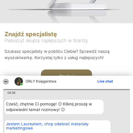
Znajdź specjalistę
Plebiscyt skupia najlepszych w branży
Szukasz specjalisty w pobliżu Ciebie? Sprawdź naszą
wyszukiwarkę. Korzystaj tylko z usług najlepszych!
Szukaj
ORŁY Księgarstwa
Live chat
04:35
Cześć, chętnie Ci pomogę! 🙂 Kliknij proszę w
odpowiedni temat rozmowy! 🙂
Organizator plebiscytu
Plebiscyt
Kontakt
Jestem Laureatem, chcę odebrać materiały
Bright Side Solutions sp. z o.
Laureaci
Kontakt
marketingowe
o. sp. k.
Lista