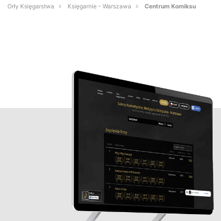
Orły Księgarstwa
Księgarnie - Warszawa
Centrum Komiksu