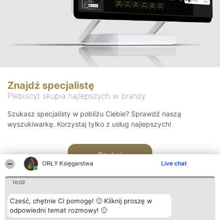
Znajdź specjalistę
Plebiscyt skupia najlepszych w branży
Szukasz specjalisty w pobliżu Ciebie? Sprawdź naszą
wyszukiwarkę. Korzystaj tylko z usług najlepszych!
Szukaj
ORŁY Księgarstwa
Live chat
10:02
Cześć, chętnie Ci pomogę! 🙂 Kliknij proszę w
odpowiedni temat rozmowy! 🙂