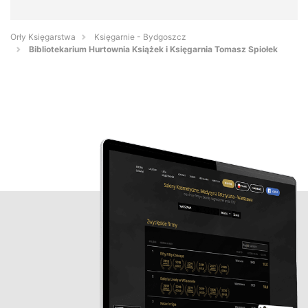
Orły Księgarstwa
Księgarnie - Bydgoszcz
Bibliotekarium Hurtownia Książek i Księgarnia Tomasz Spiołek