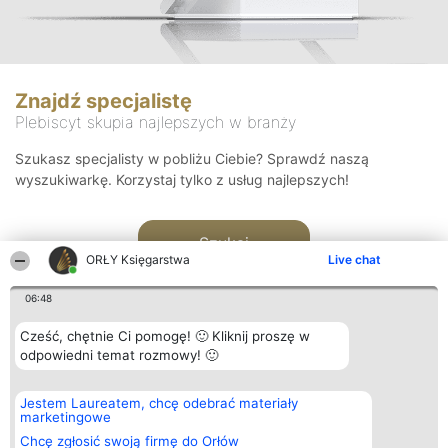
Znajdź specjalistę
Plebiscyt skupia najlepszych w branży
Szukasz specjalisty w pobliżu Ciebie? Sprawdź naszą
wyszukiwarkę. Korzystaj tylko z usług najlepszych!
Szukaj
ORŁY Księgarstwa
Live chat
06:48
Cześć, chętnie Ci pomogę! 🙂 Kliknij proszę w
odpowiedni temat rozmowy! 🙂
Organizator plebiscytu
Plebiscyt
Kontakt
Jestem Laureatem, chcę odebrać materiały
Bright Side Solutions sp. z o.
Laureaci
Kontakt
marketingowe
o. sp. k.
Lista
ul. Ruska 22
wszystkich
Chcę zgłosić swoją firmę do Orłów