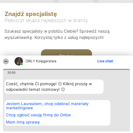
Znajdź specjalistę
Plebiscyt skupia najlepszych w branży
Szukasz specjalisty w pobliżu Ciebie? Sprawdź naszą
wyszukiwarkę. Korzystaj tylko z usług najlepszych!
Szukaj
ORŁY Księgarstwa
Live chat
20:50
Cześć, chętnie Ci pomogę! 🙂 Kliknij proszę w
odpowiedni temat rozmowy! 🙂
Organizator plebiscytu
Plebiscyt
Kontakt
Jestem Laureatem, chcę odebrać materiały
Bright Side Solutions sp. z o.
Laureaci
Kontakt
marketingowe
o. sp. k.
Lista
ul. Ruska 22
wszystkich
Chcę zgłosić swoją firmę do Orłów
Wrocław 50-079
Laureatów
Mam inną sprawę
KRS 0000749100 | Regon
Zasady
381313360 | NIP 8943132676
Regulamin
+48 508 492 400
Polityka