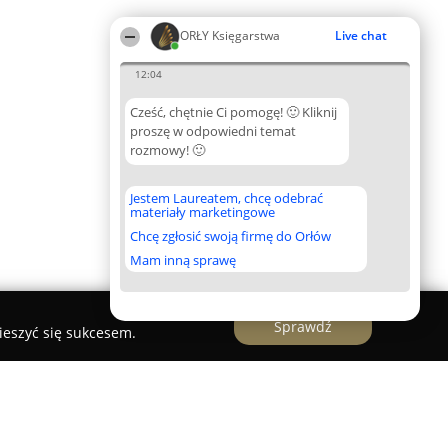
ORŁY Księgarstwa
Live chat
12:04
Cześć, chętnie Ci pomogę! 🙂 Kliknij
proszę w odpowiedni temat
rozmowy! 🙂
Jestem Laureatem, chcę odebrać
materiały marketingowe
Chcę zgłosić swoją firmę do Orłów
Mam inną sprawę
Sprawdź
ieszyć się sukcesem.