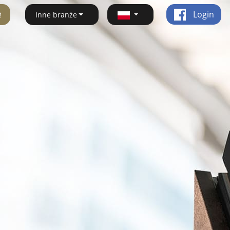
ę
Login
Inne branże