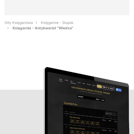
Orły Księgarstwa
Księgarnie - Słupsk
Księgarnia - Antykwariat "Wiedza"