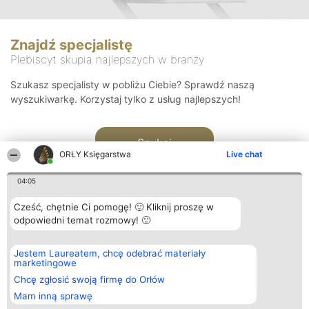
Znajdź specjalistę
Plebiscyt skupia najlepszych w branży
Szukasz specjalisty w pobliżu Ciebie? Sprawdź naszą
wyszukiwarkę. Korzystaj tylko z usług najlepszych!
Szukaj
ORŁY Księgarstwa
Live chat
04:05
Cześć, chętnie Ci pomogę! 🙂 Kliknij proszę w
odpowiedni temat rozmowy! 🙂
Organizator plebiscytu
Plebiscyt
Kontakt
Jestem Laureatem, chcę odebrać materiały
Bright Side Solutions sp. z o.
Laureaci
Kontakt
marketingowe
o. sp. k.
Lista
ul. Ruska 22
wszystkich
Chcę zgłosić swoją firmę do Orłów
Wrocław 50-079
Laureatów
Mam inną sprawę
KRS 0000749100 | Regon
Zasady
381313360 | NIP 8943132676
Regulamin