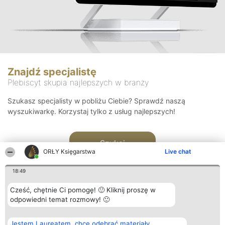
Znajdź specjalistę
Plebiscyt skupia najlepszych w branży
Szukasz specjalisty w pobliżu Ciebie? Sprawdź naszą
wyszukiwarkę. Korzystaj tylko z usług najlepszych!
Szukaj
ORŁY Księgarstwa
Live chat
18:49
Cześć, chętnie Ci pomogę! 🙂 Kliknij proszę w
odpowiedni temat rozmowy! 🙂
Organizator plebiscytu
Plebiscyt
Kontakt
Jestem Laureatem, chcę odebrać materiały
Bright Side Solutions sp. z o.
Laureaci
Kontakt