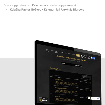
Orły Księgarstwa
Księgarnie - powiat węgorzewski
Książka Papier Nożyce - Księgarnia i Artykuły Biurowe