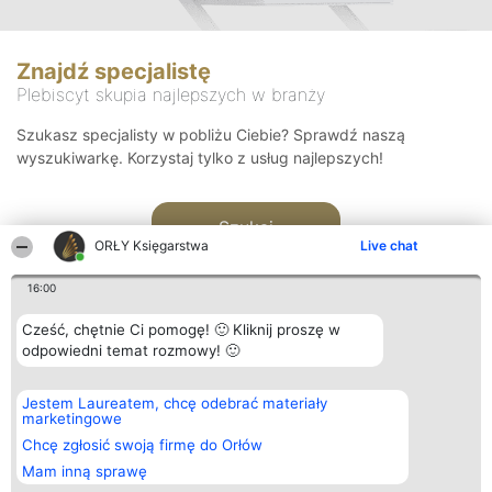
Znajdź specjalistę
Plebiscyt skupia najlepszych w branży
Szukasz specjalisty w pobliżu Ciebie? Sprawdź naszą
wyszukiwarkę. Korzystaj tylko z usług najlepszych!
Szukaj
ORŁY Księgarstwa
Live chat
16:00
Cześć, chętnie Ci pomogę! 🙂 Kliknij proszę w
odpowiedni temat rozmowy! 🙂
Organizator plebiscytu
Plebiscyt
Kontakt
Jestem Laureatem, chcę odebrać materiały
Bright Side Solutions sp. z o.
Laureaci
Kontakt
marketingowe
o. sp. k.
Lista
ul. Ruska 22
wszystkich
Chcę zgłosić swoją firmę do Orłów
Wrocław 50-079
Laureatów
Mam inną sprawę
KRS 0000749100 | Regon
Zasady
381313360 | NIP 8943132676
Regulamin