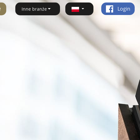
ę
Login
Inne branże