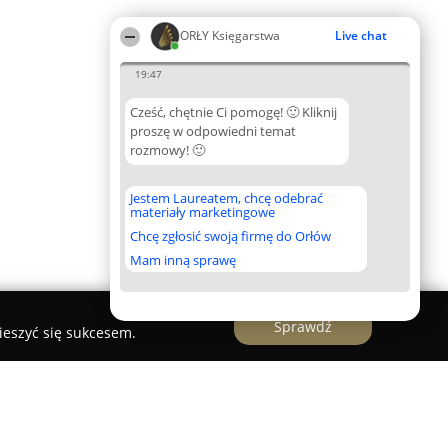
ORŁY Księgarstwa
Live chat
19:47
Cześć, chętnie Ci pomogę! 🙂 Kliknij
proszę w odpowiedni temat
rozmowy! 🙂
Jestem Laureatem, chcę odebrać
materiały marketingowe
Chcę zgłosić swoją firmę do Orłów
Mam inną sprawę
Sprawdź
ieszyć się sukcesem.