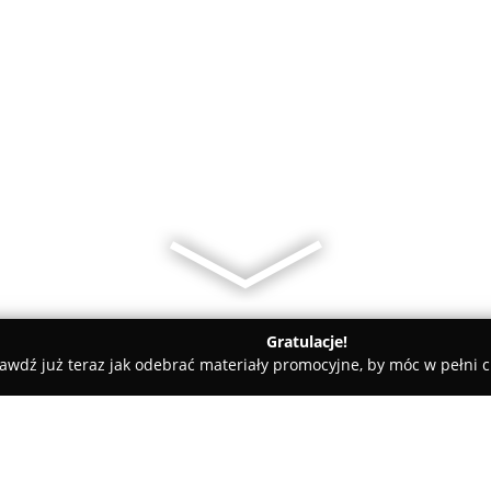
Gratulacje!
awdź już teraz jak odebrać materiały promocyjne, by móc w pełni c
a Piła | Cegielski i S-ka. Books...