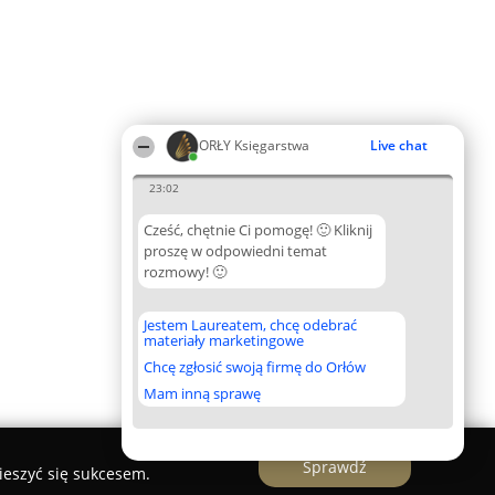
ORŁY Księgarstwa
Live chat
23:02
Cześć, chętnie Ci pomogę! 🙂 Kliknij
proszę w odpowiedni temat
rozmowy! 🙂
Jestem Laureatem, chcę odebrać
materiały marketingowe
Chcę zgłosić swoją firmę do Orłów
Mam inną sprawę
Sprawdź
ieszyć się sukcesem.