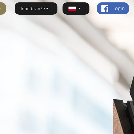
ę
Login
Inne branże