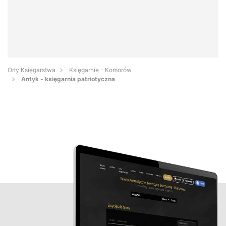
Orły Księgarstwa
Księgarnie - Komorów
Antyk - księgarnia patriotyczna