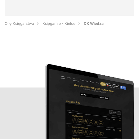
Orły Księgarstwa
Księgarnie - Kielce
CK Wiedza