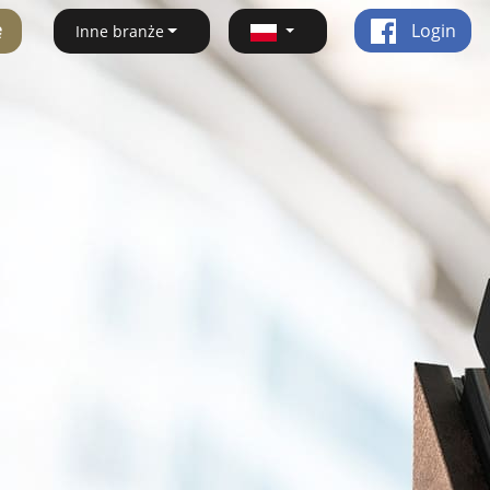
ę
Login
Inne branże