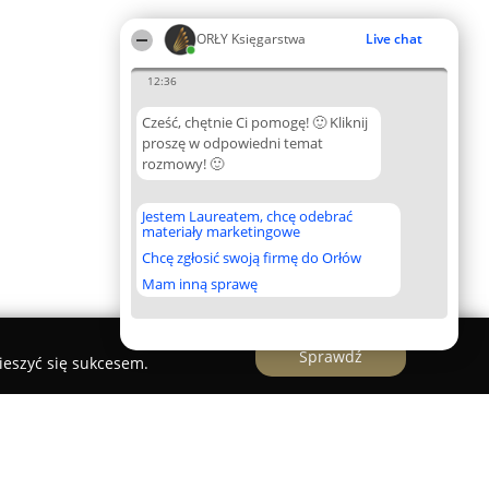
ORŁY Księgarstwa
Live chat
12:36
Cześć, chętnie Ci pomogę! 🙂 Kliknij
proszę w odpowiedni temat
rozmowy! 🙂
Jestem Laureatem, chcę odebrać
materiały marketingowe
Chcę zgłosić swoją firmę do Orłów
Mam inną sprawę
Sprawdź
ieszyć się sukcesem.