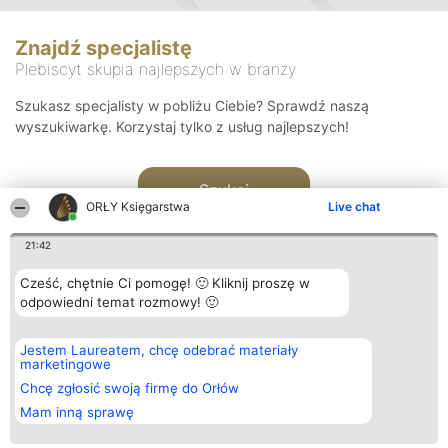
Znajdź specjalistę
Plebiscyt skupia najlepszych w branży
Szukasz specjalisty w pobliżu Ciebie? Sprawdź naszą
wyszukiwarkę. Korzystaj tylko z usług najlepszych!
Szukaj
ORŁY Księgarstwa
Live chat
21:42
Cześć, chętnie Ci pomogę! 🙂 Kliknij proszę w
odpowiedni temat rozmowy! 🙂
Organizator plebiscytu
Plebiscyt
Kontakt
Jestem Laureatem, chcę odebrać materiały
Bright Side Solutions sp. z o.
Laureaci
Kontakt
marketingowe
o. sp. k.
Lista
ul. Ruska 22
wszystkich
Chcę zgłosić swoją firmę do Orłów
Wrocław 50-079
Laureatów
Mam inną sprawę
KRS 0000749100 | Regon
Zasady
381313360 | NIP 8943132676
Regulamin
+48 508 492 400
Polityka