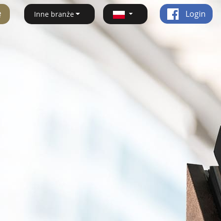
ę
Login
Inne branże