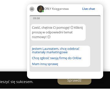
ORŁY Księgarstwa
Live chat
09:58
Cześć, chętnie Ci pomogę! 🙂 Kliknij
proszę w odpowiedni temat
rozmowy! 🙂
Jestem Laureatem, chcę odebrać
materiały marketingowe
Chcę zgłosić swoją firmę do Orłów
Mam inną sprawę
Sprawdź
ieszyć się sukcesem.