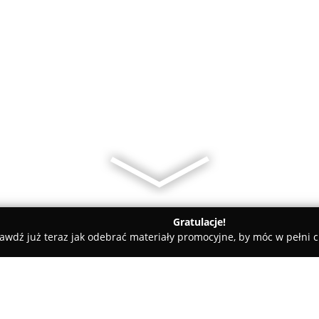
Gratulacje!
awdź już teraz jak odebrać materiały promocyjne, by móc w pełni c
am się podoba / Sklep z książkami w Krakowie