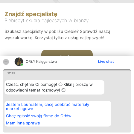
Znajdź specjalistę
Plebiscyt skupia najlepszych w branży
Szukasz specjalisty w pobliżu Ciebie? Sprawdź naszą
wyszukiwarkę. Korzystaj tylko z usług najlepszych!
Szukaj
ORŁY Księgarstwa
Live chat
12:41
Cześć, chętnie Ci pomogę! 🙂 Kliknij proszę w
odpowiedni temat rozmowy! 🙂
Organizator plebiscytu
Plebiscyt
Kontakt
Jestem Laureatem, chcę odebrać materiały
Bright Side Solutions sp. z o.
Laureaci
Kontakt
marketingowe
o. sp. k.
Lista
ul. Ruska 22
wszystkich
Chcę zgłosić swoją firmę do Orłów
Wrocław 50-079
Laureatów
Mam inną sprawę
KRS 0000749100 | Regon
Zasady
381313360 | NIP 8943132676
Regulamin
+48 508 492 400
Polityka