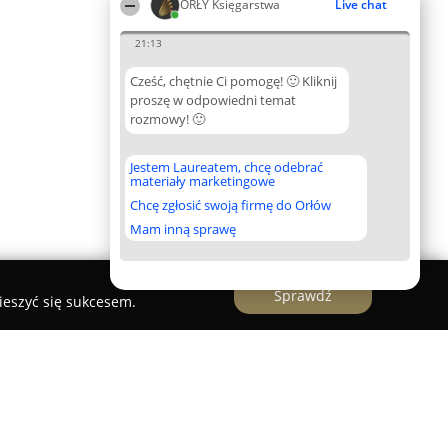
ORŁY Księgarstwa
Live chat
21:13
Cześć, chętnie Ci pomogę! 🙂 Kliknij
proszę w odpowiedni temat
rozmowy! 🙂
Jestem Laureatem, chcę odebrać
materiały marketingowe
Chcę zgłosić swoją firmę do Orłów
Mam inną sprawę
Sprawdź
ieszyć się sukcesem.