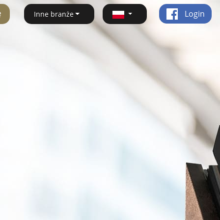
ę
Login
Inne branże