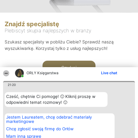
Znajdź specjalistę
Plebiscyt skupia najlepszych w branży
Szukasz specjalisty w pobliżu Ciebie? Sprawdź naszą
wyszukiwarkę. Korzystaj tylko z usług najlepszych!
Szukaj
ORŁY Księgarstwa
Live chat
21:20
Cześć, chętnie Ci pomogę! 🙂 Kliknij proszę w
odpowiedni temat rozmowy! 🙂
Organizator plebiscytu
Plebiscyt
Kontakt
Jestem Laureatem, chcę odebrać materiały
Bright Side Solutions sp. z o.
Laureaci
Kontakt
marketingowe
o. sp. k.
Lista
ul. Ruska 22
wszystkich
Chcę zgłosić swoją firmę do Orłów
Wrocław 50-079
Laureatów
Mam inną sprawę
KRS 0000749100 | Regon
Zasady