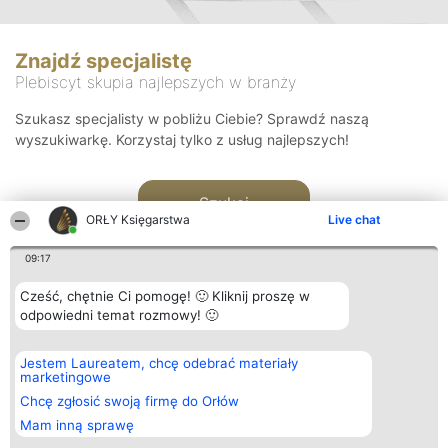
Znajdź specjalistę
Plebiscyt skupia najlepszych w branży
Szukasz specjalisty w pobliżu Ciebie? Sprawdź naszą
wyszukiwarkę. Korzystaj tylko z usług najlepszych!
Szukaj
ORŁY Księgarstwa
Live chat
09:17
Cześć, chętnie Ci pomogę! 🙂 Kliknij proszę w
odpowiedni temat rozmowy! 🙂
Organizator plebiscytu
Plebiscyt
Kontakt
Jestem Laureatem, chcę odebrać materiały
Bright Side Solutions sp. z o.
Laureaci
Kontakt
marketingowe
o. sp. k.
Lista
ul. Ruska 22
wszystkich
Chcę zgłosić swoją firmę do Orłów
Wrocław 50-079
Laureatów
Mam inną sprawę
KRS 0000749100 | Regon
Zasady
381313360 | NIP 8943132676
Regulamin