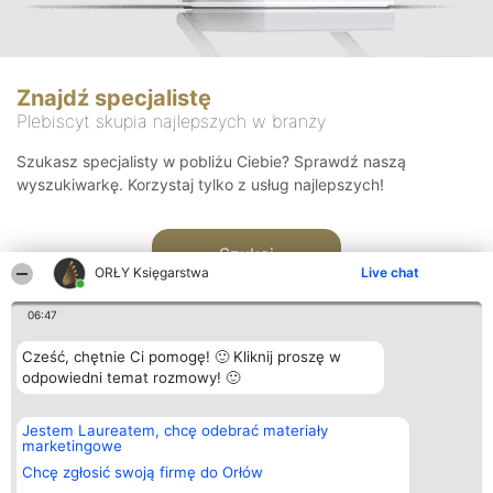
Znajdź specjalistę
Plebiscyt skupia najlepszych w branży
Szukasz specjalisty w pobliżu Ciebie? Sprawdź naszą
wyszukiwarkę. Korzystaj tylko z usług najlepszych!
Szukaj
ORŁY Księgarstwa
Live chat
06:47
Cześć, chętnie Ci pomogę! 🙂 Kliknij proszę w
odpowiedni temat rozmowy! 🙂
Organizator plebiscytu
Plebiscyt
Kontakt
Jestem Laureatem, chcę odebrać materiały
Bright Side Solutions sp. z o.
Laureaci
Kontakt
marketingowe
o. sp. k.
Lista
ul. Ruska 22
wszystkich
Chcę zgłosić swoją firmę do Orłów
Wrocław 50-079
Laureatów