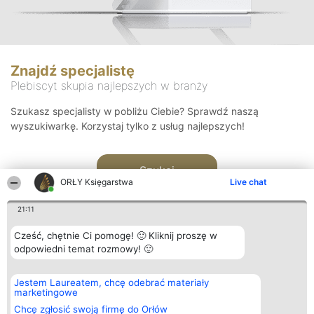
Znajdź specjalistę
Plebiscyt skupia najlepszych w branży
Szukasz specjalisty w pobliżu Ciebie? Sprawdź naszą
wyszukiwarkę. Korzystaj tylko z usług najlepszych!
Szukaj
ORŁY Księgarstwa
Live chat
21:11
Cześć, chętnie Ci pomogę! 🙂 Kliknij proszę w
odpowiedni temat rozmowy! 🙂
Organizator plebiscytu
Plebiscyt
Kontakt
Jestem Laureatem, chcę odebrać materiały
Bright Side Solutions sp. z o.
Laureaci
Kontakt
marketingowe
o. sp. k.
Lista
ul. Ruska 22
wszystkich
Chcę zgłosić swoją firmę do Orłów