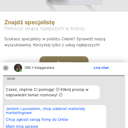
Znajdź specjalistę
Plebiscyt skupia najlepszych w branży
Szukasz specjalisty w pobliżu Ciebie? Sprawdź naszą
wyszukiwarkę. Korzystaj tylko z usług najlepszych!
Szukaj
ORŁY Księgarstwa
Live chat
03:04
Cześć, chętnie Ci pomogę! 🙂 Kliknij proszę w
odpowiedni temat rozmowy! 🙂
Organizator plebiscytu
Plebiscyt
Kontakt
Jestem Laureatem, chcę odebrać materiały
Bright Side Solutions sp. z o.
Laureaci
Kontakt
marketingowe
o. sp. k.
Lista
ul. Ruska 22
wszystkich
Chcę zgłosić swoją firmę do Orłów
Wrocław 50-079
Laureatów
Mam inną sprawę
KRS 0000749100 | Regon
Zasady