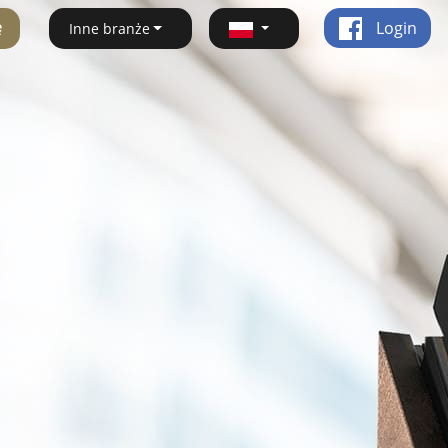
ę
Login
Inne branże