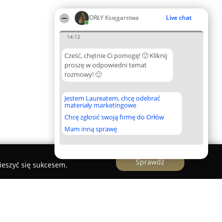
ORŁY Księgarstwa
Live chat
14:12
Cześć, chętnie Ci pomogę! 🙂 Kliknij
proszę w odpowiedni temat
rozmowy! 🙂
Jestem Laureatem, chcę odebrać
materiały marketingowe
Chcę zgłosić swoją firmę do Orłów
Mam inną sprawę
Sprawdź
ieszyć się sukcesem.