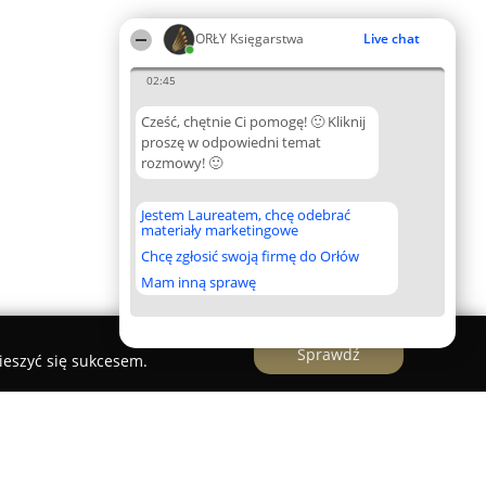
ORŁY Księgarstwa
Live chat
02:45
Cześć, chętnie Ci pomogę! 🙂 Kliknij
proszę w odpowiedni temat
rozmowy! 🙂
Jestem Laureatem, chcę odebrać
materiały marketingowe
Chcę zgłosić swoją firmę do Orłów
Mam inną sprawę
Sprawdź
ieszyć się sukcesem.