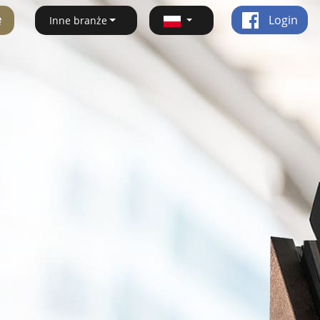
ę
Login
Inne branże