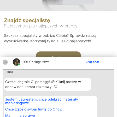
Znajdź specjalistę
Plebiscyt skupia najlepszych w branży
Szukasz specjalisty w pobliżu Ciebie? Sprawdź naszą
wyszukiwarkę. Korzystaj tylko z usług najlepszych!
Szukaj
ORŁY Księgarstwa
Live chat
11:13
Cześć, chętnie Ci pomogę! 🙂 Kliknij proszę w
odpowiedni temat rozmowy! 🙂
Organizator plebiscytu
Plebiscyt
Kontakt
Jestem Laureatem, chcę odebrać materiały
Bright Side Solutions sp. z o.
Laureaci
Kontakt
marketingowe
o. sp. k.
Lista
ul. Ruska 22
wszystkich
Chcę zgłosić swoją firmę do Orłów
Wrocław 50-079
Laureatów
Mam inną sprawę
KRS 0000749100 | Regon
Zasady