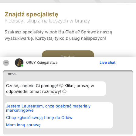
Znajdź specjalistę
Plebiscyt skupia najlepszych w branży
Szukasz specjalisty w pobliżu Ciebie? Sprawdź naszą
wyszukiwarkę. Korzystaj tylko z usług najlepszych!
Szukaj
ORŁY Księgarstwa
Live chat
18:56
Cześć, chętnie Ci pomogę! 🙂 Kliknij proszę w
odpowiedni temat rozmowy! 🙂
Organizator plebiscytu
Plebiscyt
Kontakt
Jestem Laureatem, chcę odebrać materiały
Bright Side Solutions sp. z o.
Laureaci
Kontakt
marketingowe
o. sp. k.
Lista
ul. Ruska 22
wszystkich
Chcę zgłosić swoją firmę do Orłów
Wrocław 50-079
Laureatów
Mam inną sprawę
KRS 0000749100 | Regon
Zasady
381313360 | NIP 8943132676
Regulamin
+48 508 492 400
Polityka