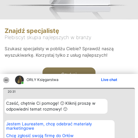
Znajdź specjalistę
Plebiscyt skupia najlepszych w branży
Szukasz specjalisty w pobliżu Ciebie? Sprawdź naszą
wyszukiwarkę. Korzystaj tylko z usług najlepszych!
Szukaj
ORŁY Księgarstwa
Live chat
20:31
Cześć, chętnie Ci pomogę! 🙂 Kliknij proszę w
odpowiedni temat rozmowy! 🙂
Organizator plebiscytu
Plebiscyt
Kontakt
Jestem Laureatem, chcę odebrać materiały
Bright Side Solutions sp. z o.
Laureaci
Kontakt
marketingowe
o. sp. k.
Lista
ul. Ruska 22
wszystkich
Chcę zgłosić swoją firmę do Orłów