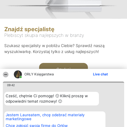
Znajdź specjalistę
Plebiscyt skupia najlepszych w branży
Szukasz specjalisty w pobliżu Ciebie? Sprawdź naszą
wyszukiwarkę. Korzystaj tylko z usług najlepszych!
Szukaj
ORŁY Księgarstwa
Live chat
09:42
Cześć, chętnie Ci pomogę! 🙂 Kliknij proszę w
odpowiedni temat rozmowy! 🙂
Organizator plebiscytu
Plebiscyt
Kontakt
Jestem Laureatem, chcę odebrać materiały
Bright Side Solutions sp. z o.
Laureaci
Kontakt
marketingowe
o. sp. k.
Lista
ul. Ruska 22
wszystkich
Chcę zgłosić swoją firmę do Orłów