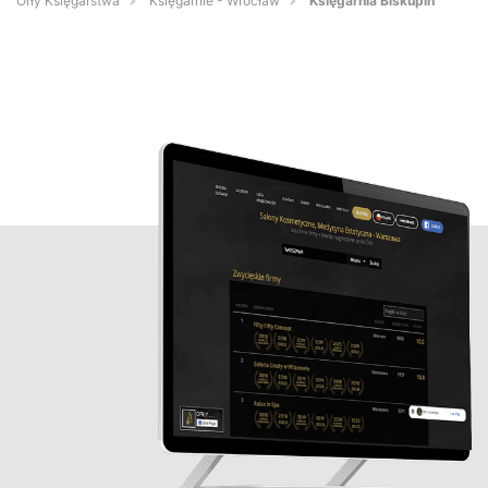
Orły Księgarstwa
Księgarnie - Wrocław
Księgarnia Biskupin