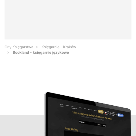
Orły Księgarstwa
Księgarnie - Kraków
Bookland - księgarnie językowe