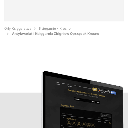
Orły Księgarstwa
Księgarnie - Krosno
Antykwariat i Księgarnia Zbigniew Oprządek Krosno