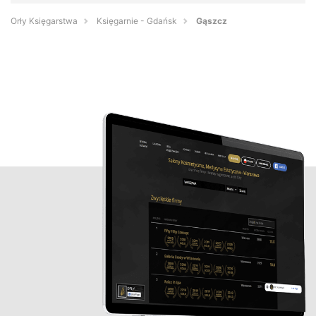
Orły Księgarstwa
Księgarnie - Gdańsk
Gąszcz