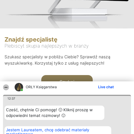
Znajdź specjalistę
Plebiscyt skupia najlepszych w branży
Szukasz specjalisty w pobliżu Ciebie? Sprawdź naszą
wyszukiwarkę. Korzystaj tylko z usług najlepszych!
Szukaj
ORŁY Księgarstwa
Live chat
12:37
Cześć, chętnie Ci pomogę! 🙂 Kliknij proszę w
odpowiedni temat rozmowy! 🙂
Organizator plebiscytu
Plebiscyt
Kontakt
Jestem Laureatem, chcę odebrać materiały
Bright Side Solutions sp. z o.
Laureaci
Kontakt