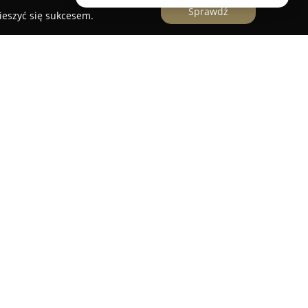
Sprawdź
ieszyć się sukcesem.
 uznaną placówką na kulturalnej mapie Zabrza,
ury dla odbiorców w każdym wieku. Sklep
 299 pełni istotną funkcję dla społeczności
 którym odnaleźć można inspiracje wśród książek z
lska, księgarnia wyróżnia się bardzo szerokim
ej ofercie znajdują się zarówno nowości oraz
tury pięknej, publikacje specjalistyczne oraz tytuły
icowane oczekiwania czytelników. Asortyment
 odpowiadać na potrzeby osób hobbystycznie