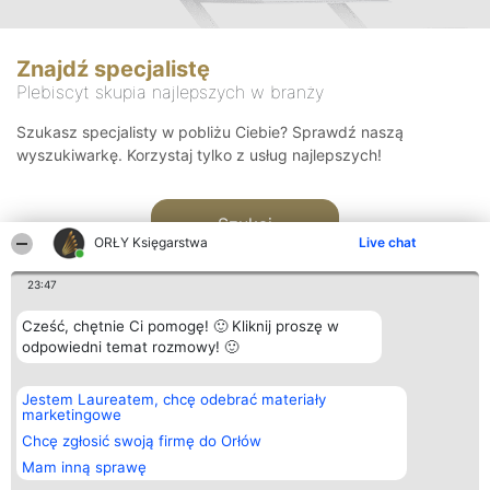
Znajdź specjalistę
Plebiscyt skupia najlepszych w branży
Szukasz specjalisty w pobliżu Ciebie? Sprawdź naszą
wyszukiwarkę. Korzystaj tylko z usług najlepszych!
Szukaj
ORŁY Księgarstwa
Live chat
23:47
Cześć, chętnie Ci pomogę! 🙂 Kliknij proszę w
odpowiedni temat rozmowy! 🙂
Organizator plebiscytu
Plebiscyt
Kontakt
Jestem Laureatem, chcę odebrać materiały
Bright Side Solutions sp. z o.
Laureaci
Kontakt
marketingowe
o. sp. k.
Lista
ul. Ruska 22
wszystkich
Chcę zgłosić swoją firmę do Orłów
Wrocław 50-079
Laureatów
Mam inną sprawę
KRS 0000749100 | Regon
Zasady
381313360 | NIP 8943132676
Regulamin