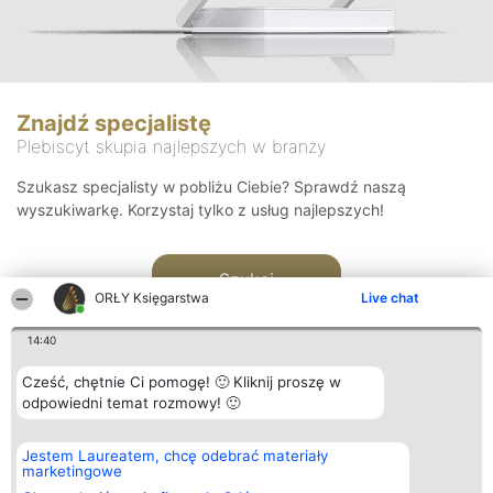
Znajdź specjalistę
Plebiscyt skupia najlepszych w branży
Szukasz specjalisty w pobliżu Ciebie? Sprawdź naszą
wyszukiwarkę. Korzystaj tylko z usług najlepszych!
Szukaj
ORŁY Księgarstwa
Live chat
14:40
Cześć, chętnie Ci pomogę! 🙂 Kliknij proszę w
odpowiedni temat rozmowy! 🙂
Organizator plebiscytu
Plebiscyt
Kontakt
Jestem Laureatem, chcę odebrać materiały
Bright Side Solutions sp. z o.
Laureaci
Kontakt
marketingowe
o. sp. k.
Lista
ul. Ruska 22
wszystkich