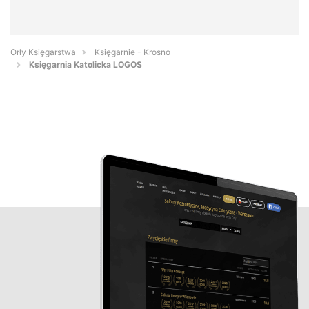
Orły Księgarstwa
Księgarnie - Krosno
Księgarnia Katolicka LOGOS