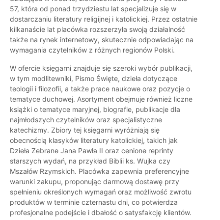
57, która od ponad trzydziestu lat specjalizuje się w
dostarczaniu literatury religijnej i katolickiej. Przez ostatnie
kilkanaście lat placówka rozszerzyła swoją działalność
także na rynek internetowy, skutecznie odpowiadając na
wymagania czytelników z różnych regionów Polski.
W ofercie księgarni znajduje się szeroki wybór publikacji,
w tym modlitewniki, Pismo Święte, dzieła dotyczące
teologii i filozofii, a także prace naukowe oraz pozycje o
tematyce duchowej. Asortyment obejmuje również liczne
książki o tematyce maryjnej, biografie, publikacje dla
najmłodszych czytelników oraz specjalistyczne
katechizmy. Zbiory tej księgarni wyróżniają się
obecnością klasyków literatury katolickiej, takich jak
Dzieła Zebrane Jana Pawła II oraz cenione reprinty
starszych wydań, na przykład Biblii ks. Wujka czy
Mszałów Rzymskich. Placówka zapewnia preferencyjne
warunki zakupu, proponując darmową dostawę przy
spełnieniu określonych wymagań oraz możliwość zwrotu
produktów w terminie czternastu dni, co potwierdza
profesjonalne podejście i dbałość o satysfakcję klientów.