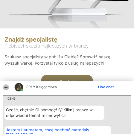
Znajdź specjalistę
Plebiscyt skupia najlepszych w branży
Szukasz specjalisty w pobliżu Ciebie? Sprawdź naszą
wyszukiwarkę. Korzystaj tylko z usług najlepszych!
Szukaj
ORŁY Księgarstwa
Live chat
08:45
Cześć, chętnie Ci pomogę! 🙂 Kliknij proszę w
odpowiedni temat rozmowy! 🙂
Organizator plebiscytu
Plebiscyt
Kontakt
Jestem Laureatem, chcę odebrać materiały
Bright Side Solutions sp. z o.
Laureaci
Kontakt