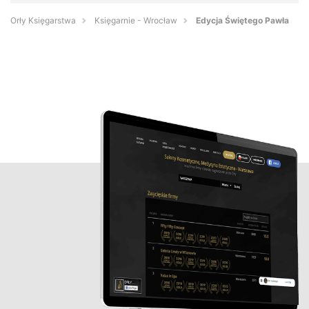
Orły Księgarstwa
Księgarnie - Wrocław
Edycja Świętego Pawła