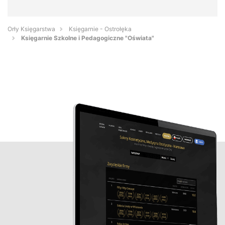
Orły Księgarstwa
Księgarnie - Ostrołęka
Księgarnie Szkolne i Pedagogiczne "Oświata"