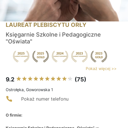
LAUREAT PLEBISCYTU ORŁY
Księgarnie Szkolne i Pedagogiczne
"Oświata"
Pokaż więcej >>
9.2
(75)
Ostrołęka, Goworowska 1
Pokaż numer telefonu
O firmie:
Księgarnie Szkolne i Pedagogiczne „Oświata”
w