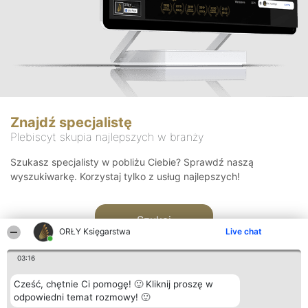
Znajdź specjalistę
Plebiscyt skupia najlepszych w branży
Szukasz specjalisty w pobliżu Ciebie? Sprawdź naszą
wyszukiwarkę. Korzystaj tylko z usług najlepszych!
Szukaj
ORŁY Księgarstwa
Live chat
03:16
Cześć, chętnie Ci pomogę! 🙂 Kliknij proszę w
odpowiedni temat rozmowy! 🙂