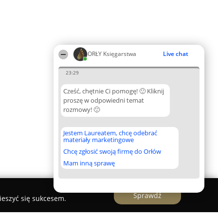
ORŁY Księgarstwa
Live chat
23:29
Cześć, chętnie Ci pomogę! 🙂 Kliknij
proszę w odpowiedni temat
rozmowy! 🙂
Jestem Laureatem, chcę odebrać
materiały marketingowe
Chcę zgłosić swoją firmę do Orłów
Mam inną sprawę
Sprawdź
ieszyć się sukcesem.