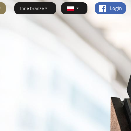
ę
Login
Inne branże