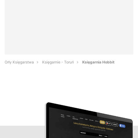
Orły Księgarstwa
Księgarnie - Toruń
Księgarnia Hobbit