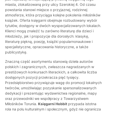
miasta, zlokalizowaną przy ulicy Szerokiej 4. Od czasu
powstania stanowi miejsce o przyjaznej, rodzinnej
atmosferze, która przyciąga kolejne pokolenia miłośników
książek. Oferta księgarni obejmuje rozbudowany wybór
tytułów, dostępny w dwóch wyspecjalizowanych lokalach.
Klienci mogą znaleźć tu zarówno literaturę dla dzieci i
młodzieży, jak i propozycje dla dorosłych: klasykę,
literaturę piękną, poezję, książki popularnonaukowe i
specjalistyczne, opracowania historyczne, a także
publicystykę.
Znaczną część asortymentu stanowią dzieła autorów
polskich i zagranicznych, zwłaszcza nagradzanych w
prestiżowych konkursach literackich, a całkowita liczba
dostępnych pozycji przekracza pięć tysięcy.
Przedsiębiorstwo przywiązuje wagę do promocji lokalnych
twórców, umożliwiając pozyskanie spersonalizowanych
dedykacji i prezentując wydawnictwa regionalne, mapy
oraz przewodniki we współpracy z Towarzystwem
Miłośników Torunia.
Księgarni Hobbit
przypada istotna
rola na polu kulturalnym i społecznym, gdyż nie ogranicza