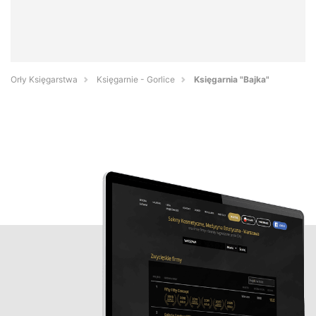
Orły Księgarstwa
Księgarnie - Gorlice
Księgarnia "Bajka"