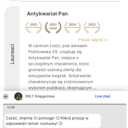
Antykwariat Pan
Pokaż więcej >>
W centrum Łodzi, pod adresem
Laureaci
Piotrkowska 59, znajduje się
Antykwariat Pan, miejsce o
szczególnym charakterze, które
gromadzi szeroką ofertę dla
entuzjastów książek. Antykwariat
charakteryzuje się zróżnicowanym
wyborem publikacji, obejmującym ...
ORŁY Księgarstwa
Live chat
9.6
12:58
Cześć, chętnie Ci pomogę! 🙂 Kliknij proszę w
Organizator plebiscytu
Plebiscyt
Kontakt
Bright Side Solutions sp. z o.
Laureaci
Kontakt
odpowiedni temat rozmowy! 🙂
o. sp. k.
Lista