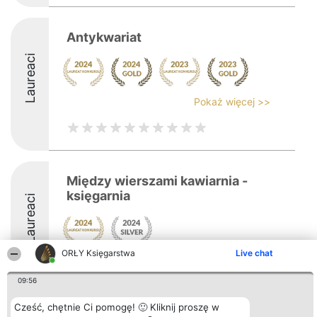
Antykwariat
Laureaci
Pokaż więcej >>
Między wierszami kawiarnia -
księgarnia
Laureaci
ORŁY Księgarstwa
Live chat
09:56
Cześć, chętnie Ci pomogę! 🙂 Kliknij proszę w
Organizator plebiscytu
Plebiscyt
Kontakt