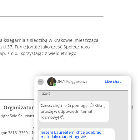
wa księgarnia z siedzibą w Krakowie, mieszcząca
szki 37. Funkcjonuje jako część Społecznego
. z o.o., korzystając z wieloletniego
ORŁY Księgarstwa
Live chat
22:47
Cześć, chętnie Ci pomogę! 🙂 Kliknij
Organizator plebiscytu
Plebiscyt
Kontakt
proszę w odpowiedni temat
right Side Solutions sp. z o. o. sp. k.
Laureaci
rozmowy! 🙂
Kontakt
ul. Ruska 22
Lista
Wrocław 50-079
wszystkich
Jestem Laureatem, chcę odebrać
egon 381313360 | NIP 8943132676
Laureatów
materiały marketingowe
+48 508 492 400
Zasady