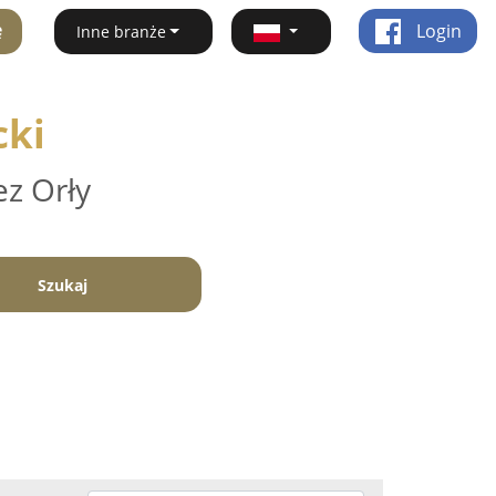
ę
Login
Inne branże
cki
ez Orły
Szukaj