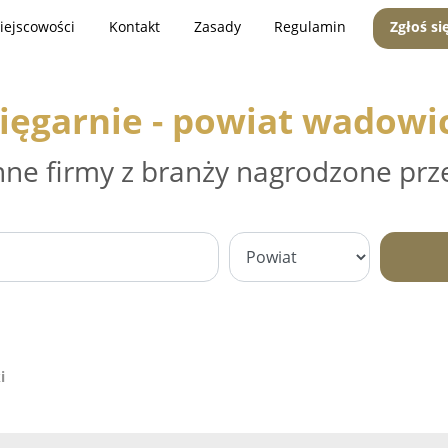
iejscowości
Kontakt
Zasady
Regulamin
Zgłoś si
ięgarnie - powiat wadowi
nne firmy z branży nagrodzone prz
i