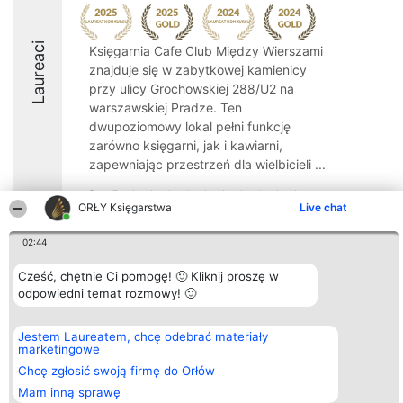
Laureaci
Księgarnia Cafe Club Między Wierszami
znajduje się w zabytkowej kamienicy
przy ulicy Grochowskiej 288/U2 na
warszawskiej Pradze. Ten
dwupoziomowy lokal pełni funkcję
zarówno księgarni, jak i kawiarni,
zapewniając przestrzeń dla wielbicieli ...
9.4
ORŁY Księgarstwa
Live chat
02:44
Organizator plebiscytu
Plebiscyt
Kontakt
Bright Side Solutions sp. z o.
Cześć, chętnie Ci pomogę! 🙂 Kliknij proszę w
Laureaci
Kontakt
o. sp. k.
Lista
odpowiedni temat rozmowy! 🙂
ul. Ruska 22
wszystkich
Wrocław 50-079
Laureatów
KRS 0000749100 | Regon
Zasady
Jestem Laureatem, chcę odebrać materiały
381313360 | NIP 8943132676
Regulamin
marketingowe
+48 508 492 400
Polityka
Chcę zgłosić swoją firmę do Orłów
Prywatności
Mam inną sprawę