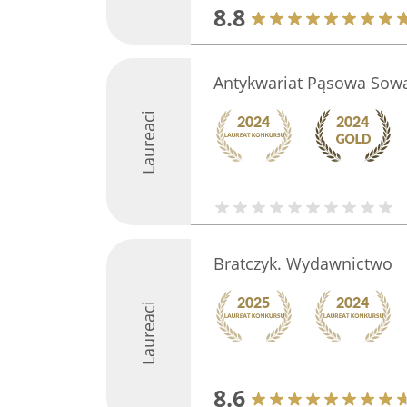
8.8
Antykwariat Pąsowa Sow
Laureaci
Bratczyk. Wydawnictwo
Laureaci
8.6