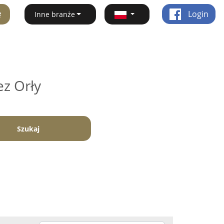
ę
Login
Inne branże
ez Orły
Szukaj