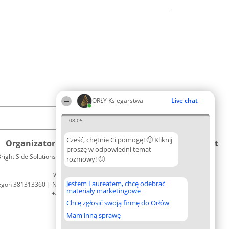
ORŁY Księgarstwa
Live chat
08:05
Cześć, chętnie Ci pomogę! 🙂 Kliknij
Organizator plebiscytu
Plebiscyt
Kontakt
proszę w odpowiedni temat
right Side Solutions sp. z o. o. sp. k.
Laureaci
rozmowy! 🙂
Kontakt
ul. Ruska 22
Lista
Wrocław 50-079
wszystkich
Jestem Laureatem, chcę odebrać
egon 381313360 | NIP 8943132676
Laureatów
materiały marketingowe
+48 508 492 400
Zasady
Chcę zgłosić swoją firmę do Orłów
Regulamin
Polityka
Mam inną sprawę
Prywatności