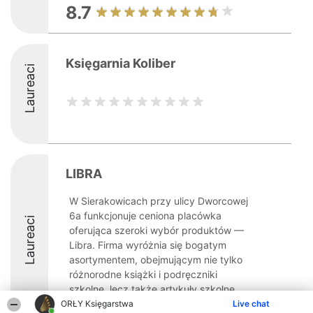
8.7
Księgarnia Koliber
Laureaci
LIBRA
W Sierakowicach przy ulicy Dworcowej
6a funkcjonuje ceniona placówka
Laureaci
oferująca szeroki wybór produktów —
Libra. Firma wyróżnia się bogatym
asortymentem, obejmującym nie tylko
różnorodne książki i podręczniki
szkolne, lecz także artykuły szkolne, ...
ORŁY Księgarstwa
Live chat