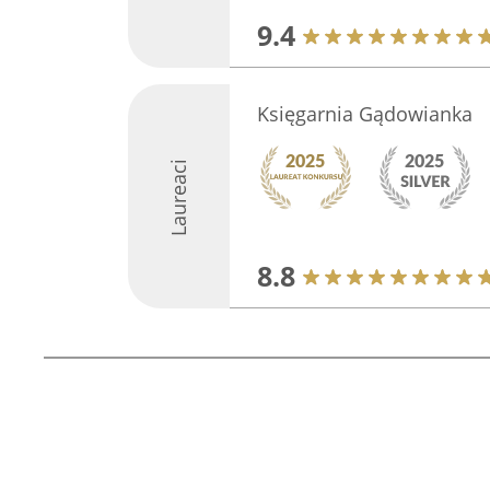
9.4
Księgarnia Gądowianka
Laureaci
8.8