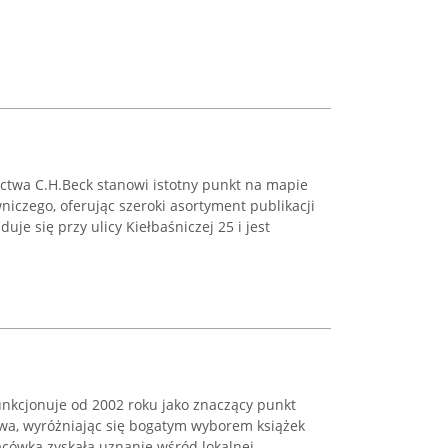
twa C.H.Beck stanowi istotny punkt na mapie
iczego, oferując szeroki asortyment publikacji
uje się przy ulicy Kiełbaśniczej 25 i jest
unkcjonuje od 2002 roku jako znaczący punkt
wa, wyróżniając się bogatym wyborem książek
acówka zyskała uznanie wśród lokalnej