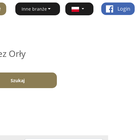
ę
Login
Inne branże
ez Orły
Szukaj