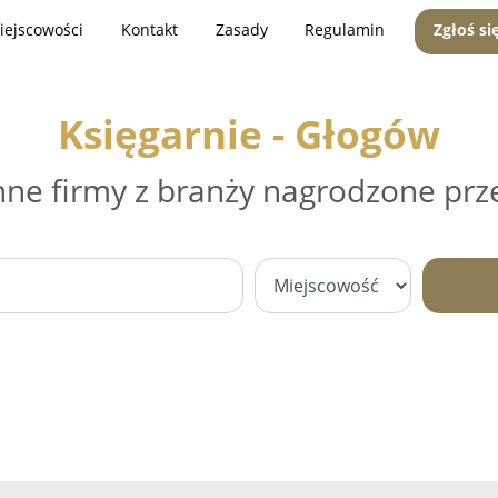
iejscowości
Kontakt
Zasady
Regulamin
Zgłoś si
Księgarnie - Głogów
nne firmy z branży nagrodzone prz