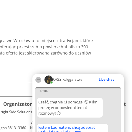
ca we Wrocławiu to miejsce z tradycjami, które
 oferując przestrzeń o powierzchni blisko 300
ta oferta jest skierowana zarówno do uczniów
ORŁY Księgarstwa
Live chat
18:06
Cześć, chętnie Ci pomogę! 🙂 Kliknij
Organizator plebiscytu
Plebiscyt
Kontakt
proszę w odpowiedni temat
right Side Solutions sp. z o. o. sp. k.
Laureaci
rozmowy! 🙂
Kontakt
ul. Ruska 22
Lista
Wrocław 50-079
wszystkich
Jestem Laureatem, chcę odebrać
egon 381313360 | NIP 8943132676
Laureatów
materiały marketingowe